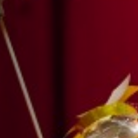
Interview Ici Orléans
- 07/04/2026
Lecture
ON Y A JOUÉ
ESPACE BÉRAIRE,
LA CHAPELLE ST MESMIN
ILS NOUS SOUTIENNENT